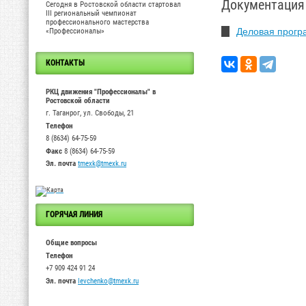
Документация
Сегодня в Ростовской области стартовал
III региональный чемпионат
профессионального мастерства
Деловая програ
«Профессионалы»
КОНТАКТЫ
РКЦ движения "Профессионалы" в
Ростовской области
г. Таганрог, ул. Свободы, 21
Телефон
8 (8634) 64-75-59
Факс
8 (8634) 64-75-59
Эл. почта
tmexk@tmexk.ru
ГОРЯЧАЯ ЛИНИЯ
Общие вопросы
Телефон
+7 909 424 91 24
Эл. почта
levchenko@tmexk.ru