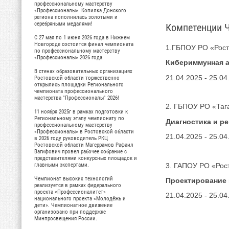
профессиональному мастерству
«Профессионалы». Копилка Донского
региона пополнилась золотыми и
серебряными медалями!
Компетенции 
С 27 мая по 1 июня 2026 года в Нижнем
Новгороде состоится финал чемпионата
1.ГБПОУ РО «Рост
по профессиональному мастерству
«Профессионалы» 2026 года.
Кибериммунная 
В стенах образовательных организациях
21.04.2025 - 25.04
Ростовской области торжественно
открылись площадки Регионального
чемпионата профессионального
мастерства "Профессионалы" 2026!
2. ГБПОУ РО «Таг
11 ноября 2025г в рамках подготовки к
Региональному этапу чемпионату по
Диагностика и р
профессиональному мастерству
«Профессионалы» в Ростовской области
21.04.2025 - 25.04
в 2026 году руководитель РКЦ
Ростовской области Магеррамов Рафаил
Вагифович провел рабочее собрание с
представителями конкурсных площадок и
3. ГАПОУ РО «Рос
главными экспертами.
Чемпионат высоких технологий
Проектирование 
реализуется в рамках федерального
проекта «Профессионалитет»
21.04.2025 - 25.04
национального проекта «Молодёжь и
дети». Чемпионатное движение
организовано при поддержке
Минпросвещения России.