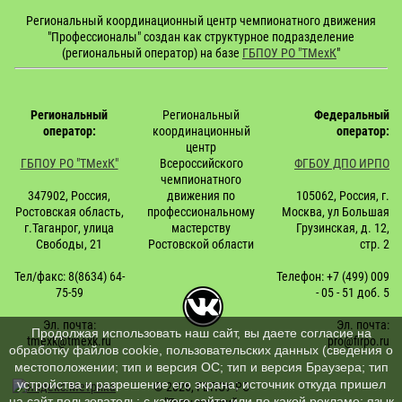
Региональный координационный центр чемпионатного движения
"Профессионалы" создан как структурное подразделение
(региональный оператор) на базе
ГБПОУ РО "ТМехК
"
Региональный
Региональный
Федеральный
оператор:
координационный
оператор:
центр
ГБПОУ РО "ТМехК"
Всероссийского
ФГБОУ ДПО ИРПО
чемпионатного
347902, Россия,
движения по
105062, Россия, г.
Ростовская область,
профессиональному
Москва, ул Большая
г.Таганрог, улица
мастерству
Грузинская, д. 12,
Свободы, 21
Ростовской области
стр. 2
Тел/факс: 8(8634) 64-
Телефон: +7 (499) 009
75-59
- 05 - 51 доб.
5
Эл. почта:
Эл. почта:
Продолжая использовать наш сайт, вы даете согласие на
tmexk@tmexk.ru
pro@firpo.ru
обработку файлов cookie, пользовательских данных (сведения о
местоположении; тип и версия ОС; тип и версия Браузера; тип
устройства и разрешение его экрана; источник откуда пришел
© 2026, ГБПОУ РО
на сайт пользователь; с какого сайта или по какой рекламе; язык