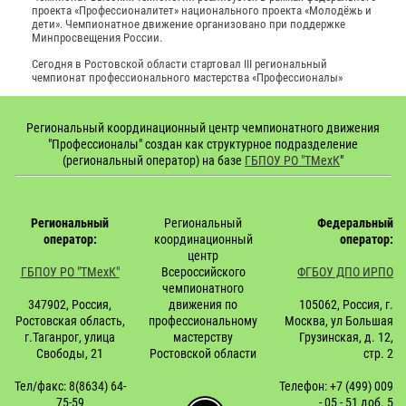
проекта «Профессионалитет» национального проекта «Молодёжь и
дети». Чемпионатное движение организовано при поддержке
Минпросвещения России.
Сегодня в Ростовской области стартовал III региональный
чемпионат профессионального мастерства «Профессионалы»
Региональный координационный центр чемпионатного движения
"Профессионалы" создан как структурное подразделение
(региональный оператор) на базе
ГБПОУ РО "ТМехК
"
Региональный
Региональный
Федеральный
оператор:
координационный
оператор:
центр
ГБПОУ РО "ТМехК"
Всероссийского
ФГБОУ ДПО ИРПО
чемпионатного
347902, Россия,
движения по
105062, Россия, г.
Ростовская область,
профессиональному
Москва, ул Большая
г.Таганрог, улица
мастерству
Грузинская, д. 12,
Свободы, 21
Ростовской области
стр. 2
Тел/факс: 8(8634) 64-
Телефон: +7 (499) 009
75-59
- 05 - 51 доб.
5